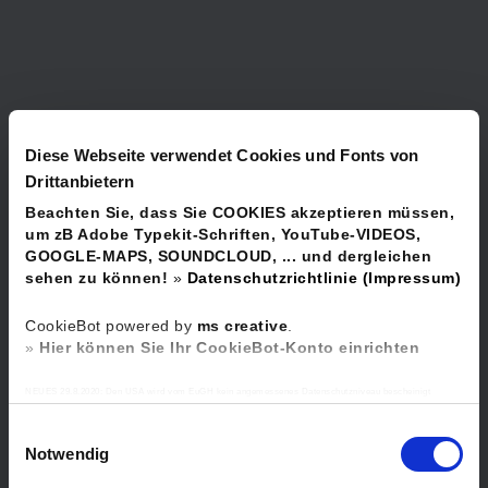
IMPRESSUM
Diese Webseite verwendet Cookies und Fonts von
Drittanbietern
Beachten Sie, dass Sie COOKIES akzeptieren müssen,
um zB Adobe Typekit-Schriften, YouTube-VIDEOS,
GOOGLE-MAPS, SOUNDCLOUD, ... und dergleichen
sehen zu können!
»
Datenschutzrichtlinie (Impressum)
CookieBot powered by
ms creative
.
»
Hier können Sie Ihr CookieBot-Konto einrichten
NEUES 29.8.2020: Den USA wird vom EuGH kein angemessenes Datenschutzniveau bescheinigt
(Schrems II), da es keine unabhängigige Aufsichtsbehörde gibt und dadurch keinen effektiven
Erneuern oder
Rechtschutz personenbezogener Daten. Es besteht das Risiko, dass zB Geheimdienste oder
E
Sicherheitsbehörden auf personenbezogene Daten zugreifen können durch Einbindung von zB YouTube /
ändern Sie Ihre
Google und Sie ihre Betroffenenrechte, die Sie auf Basis der DSGVO haben (Auskunft, Einschränkung,
Notwendig
i
Berichtigung, Löschung, Widerruf, etc.) oder auch ein Beschwerderecht in den USA oder gegenüber
Cookie-Einwilligung
Übermittlungsempfängern nicht erfolgreich durchsetzen können.
n