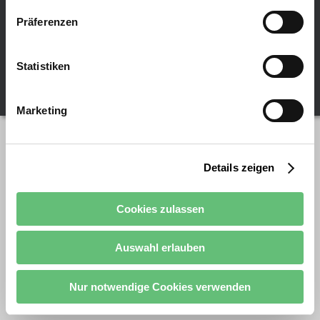
w
Last Change: 16.04.2025
Präferenzen
i
l
TOP
l
Statistiken
i
g
(L:211/K:2017002) / lc:1031 / cp:1252 | ©
superweb.at
v17
u
Marketing
n
g
s
a
Details zeigen
u
s
Cookies zulassen
w
a
h
Auswahl erlauben
l
Nur notwendige Cookies verwenden